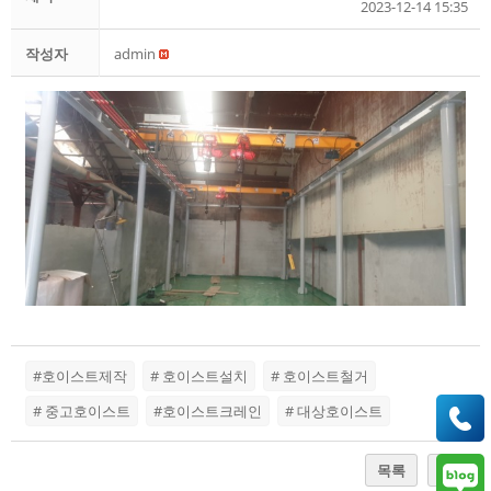
2023-12-14 15:35
작성자
admin
#호이스트제작
# 호이스트설치
# 호이스트철거
# 중고호이스트
#호이스트크레인
# 대상호이스트
목록
답변