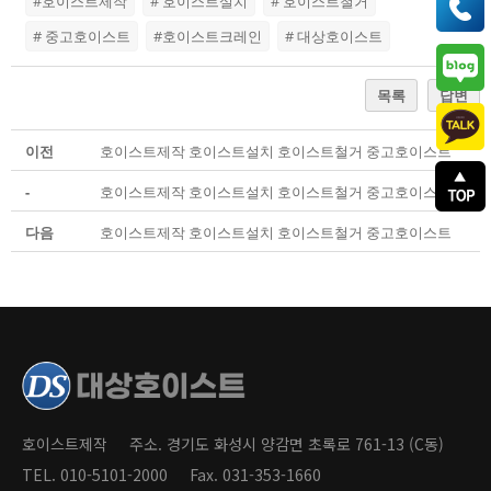
#호이스트제작
# 호이스트설치
# 호이스트철거
# 중고호이스트
#호이스트크레인
# 대상호이스트
목록
답변
이전
호이스트제작 호이스트설치 호이스트철거 중고호이스트
-
호이스트제작 호이스트설치 호이스트철거 중고호이스트
다음
호이스트제작 호이스트설치 호이스트철거 중고호이스트
호이스트제작
주소. 경기도 화성시 양감면 초록로 761-13 (C동)
TEL. 010-5101-2000
Fax. 031-353-1660