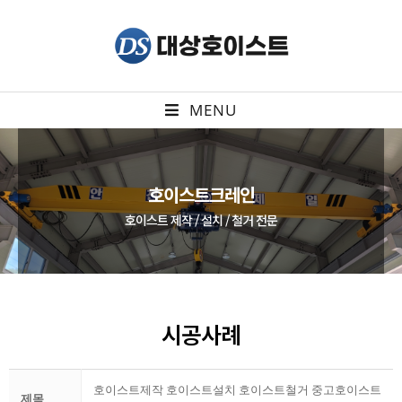
MENU
호이스트크레인
호이스트 제작 / 설치 / 철거 전문
시공사례
호이스트제작 호이스트설치 호이스트철거 중고호이스트
제목