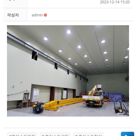
2023-12-14 15:20
작성자
admin