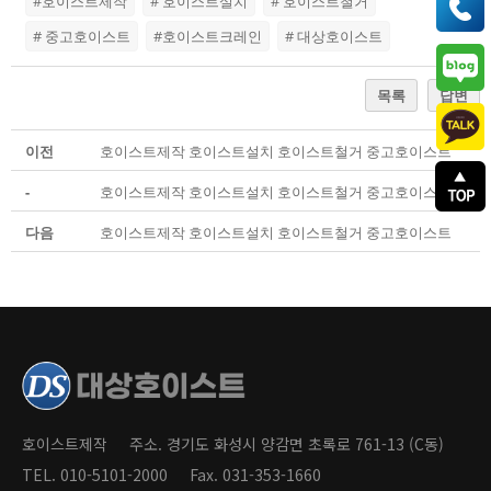
#호이스트제작
# 호이스트설치
# 호이스트철거
# 중고호이스트
#호이스트크레인
# 대상호이스트
목록
답변
이전
호이스트제작 호이스트설치 호이스트철거 중고호이스트
-
호이스트제작 호이스트설치 호이스트철거 중고호이스트
다음
호이스트제작 호이스트설치 호이스트철거 중고호이스트
호이스트제작
주소. 경기도 화성시 양감면 초록로 761-13 (C동)
TEL. 010-5101-2000
Fax. 031-353-1660