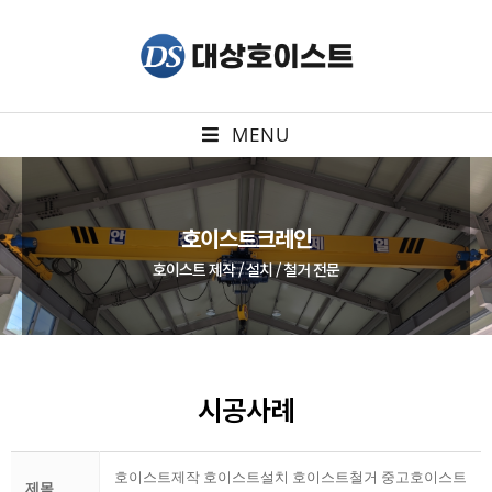
MENU
호이스트크레인
호이스트 제작 / 설치 / 철거 전문
시공사례
호이스트제작 호이스트설치 호이스트철거 중고호이스트
제목